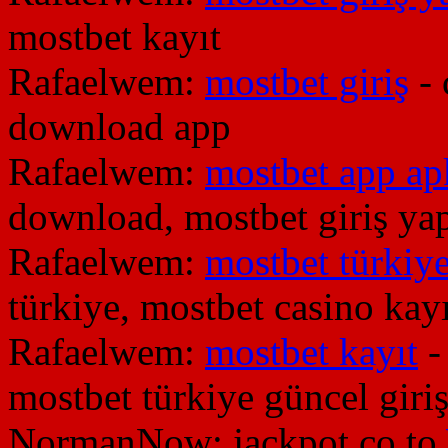
mostbet kayıt
Rafaelwem:
mostbet giriş
- 
download app
Rafaelwem:
mostbet app a
download, mostbet giriş ya
Rafaelwem:
mostbet türkiye
türkiye, mostbet casino kayı
Rafaelwem:
mostbet kayıt
-
mostbet türkiye güncel giri
NormanNow:
jackpot co to