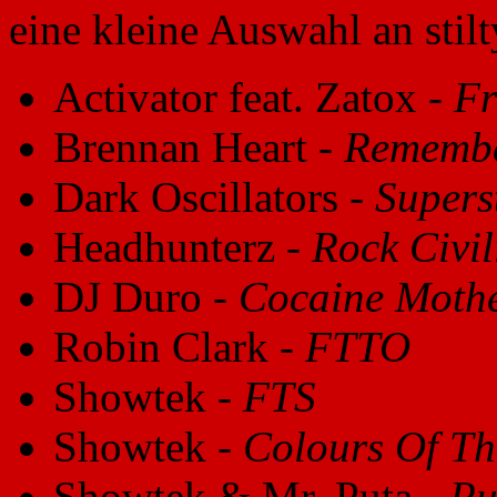
eine kleine Auswahl an stil
Activator feat. Zatox -
F
Brennan Heart -
Rememb
Dark Oscillators -
Supers
Headhunterz -
Rock Civil
DJ Duro -
Cocaine Mothe
Robin Clark -
FTTO
Showtek -
FTS
Showtek -
Colours Of Th
Showtek & Mr. Puta -
Pu