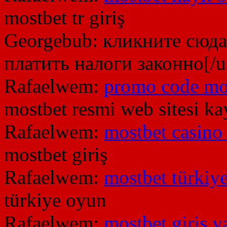
mostbet tr giriş
Georgebub:
кликните сюда 
платить налоги законно[/u
Rafaelwem:
promo code mo
mostbet resmi web sitesi ka
Rafaelwem:
mostbet casino 
mostbet giriş
Rafaelwem:
mostbet türkiy
türkiye oyun
Rafaelwem:
mostbet giriş y