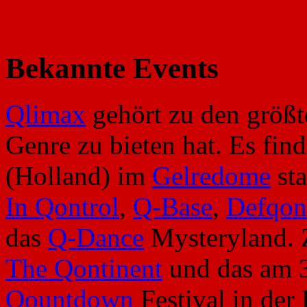
Bekannte Events
Qlimax
gehört zu den größt
Genre zu bieten hat. Es find
(Holland) im
Gelredome
sta
In Qontrol
,
Q-Base
,
Defqon
das
Q-Dance
Mysteryland. 
The Qontinent
und das am 3
Qountdown
Festival in der