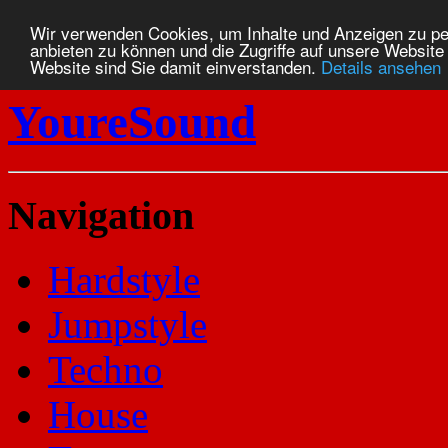
Wir verwenden Cookies, um Inhalte und Anzeigen zu per
anbieten zu können und die Zugriffe auf unsere Website
Website sind Sie damit einverstanden.
Details ansehen
YoureSound
Navigation
Hardstyle
Jumpstyle
Techno
House