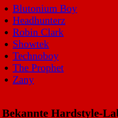
Blutonium Boy
Headhunterz
Robin Clark
Showtek
Technoboy
The Prophet
Zany
Bekannte Hardstyle-La